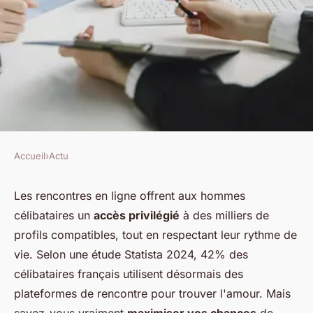
Accueil
›
Actu
ACTU
Homme célibataire : optimisez
Les rencontres en ligne offrent aux hommes
célibataires un
accès privilégié
à des milliers de
votre rencontre en ligne
profils compatibles, tout en respectant leur rythme de
vie. Selon une étude Statista 2024, 42% des
Wassim
•
15 novembre 2025
•
5 min de lecture
célibataires français utilisent désormais des
plateformes de rencontre pour trouver l'amour. Mais