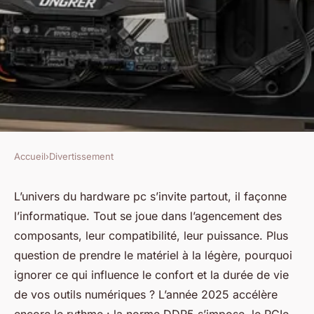
Accueil
›
Divertissement
DIVERTISSEMENT
Tout savoir sur le hardware
L’univers du hardware pc s’invite partout, il façonne
l’informatique. Tout se joue dans l’agencement des
PC : les composants
composants, leur compatibilité, leur puissance. Plus
indispensables en 2024
question de prendre le matériel à la légère, pourquoi
ignorer ce qui influence le confort et la durée de vie
Wassim
•
22 février 2026
•
12 min de lecture
de vos outils numériques ? L’année 2025 accélère