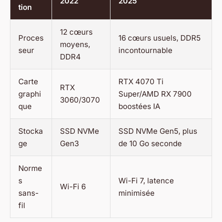
2022
2025
tion
12 cœurs
Proces
16 cœurs usuels, DDR5
moyens,
seur
incontournable
DDR4
Carte
RTX 4070 Ti
RTX
graphi
Super/AMD RX 7900
3060/3070
que
boostées IA
Stocka
SSD NVMe
SSD NVMe Gen5, plus
ge
Gen3
de 10 Go seconde
Norme
s
Wi-Fi 7, latence
Wi-Fi 6
sans-
minimisée
fil