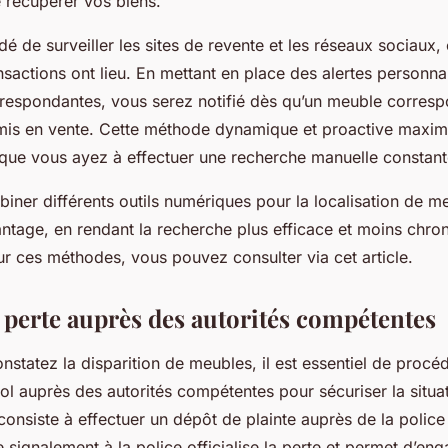
de récupérer vos biens.
é de surveiller les sites de revente et les réseaux sociaux,
actions ont lieu. En mettant en place des alertes personna
rrespondantes, vous serez notifié dès qu’un meuble corresp
 mis en vente. Cette méthode dynamique et proactive maxi
que vous ayez à effectuer une recherche manuelle constant
iner différents outils numériques pour la localisation de m
vantage, en rendant la recherche plus efficace et moins chr
ur ces méthodes, vous pouvez consulter via cet article.
a perte auprès des autorités compétentes
statez la disparition de meubles, il est essentiel de procé
ol auprès des autorités compétentes pour sécuriser la situa
onsiste à effectuer un dépôt de plainte auprès de la police
signalement à la police officialise la perte et permet d’eng