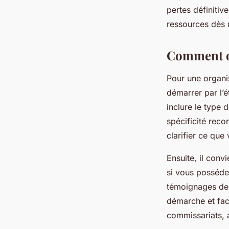
pertes définiti
Wassim
•
16 juin 2025
•
8 min de lecture
ressources dès 
Comment or
Pour une organis
démarrer par l’é
inclure le type d
spécificité rec
clarifier ce que
Ensuite, il con
si vous posséde
témoignages de p
démarche et faci
commissariats, a