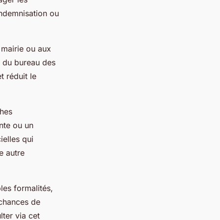
indemnisation ou
a mairie ou aux
u du bureau des
t réduit le
ches
nte ou un
elles qui
e autre
les formalités,
 chances de
ter via cet