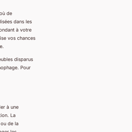
 où de
lisées dans les
ondant à votre
mise vos chances
e.
eubles disparus
onophage. Pour
der à une
tion. La
 ou de la
ager les