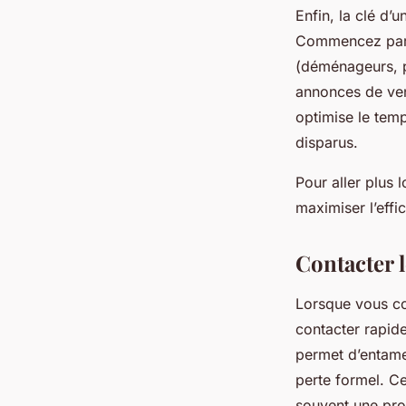
Enfin, la clé d’
Commencez par c
(déménageurs, p
annonces de ven
optimise le tem
disparus.
Pour aller plus 
maximiser l’effi
Contacter 
Lorsque vous co
contacter rapid
permet d’entame
perte formel. Ce
souvent une pro