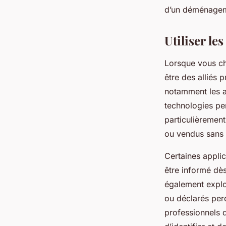
d’un déménage
Utiliser l
Lorsque vous ch
être des alliés p
notamment les ap
technologies per
particulièremen
ou vendus sans i
Certaines applic
être informé dè
également explo
ou déclarés per
professionnels 