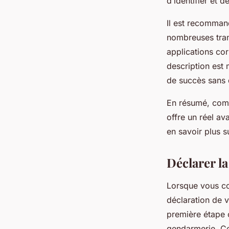
d’identifier et 
Il est recommand
nombreuses trans
applications co
description est
de succès sans 
En résumé, comb
offre un réel a
en savoir plus s
Déclarer l
Lorsque vous con
déclaration de v
première étape c
gendarmerie. Ce 