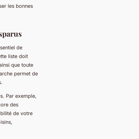
ser les bonnes
sparus
sentiel de
e liste doit
 ainsi que toute
marche permet de
s.
es. Par exemple,
core des
ilité de votre
isins,