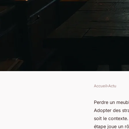
Accueil
›
Actu
ACTU
Meubles disparus : 7
Perdre un meubl
Adopter des str
efficaces pour les t
soit le contexte.
étape joue un rô