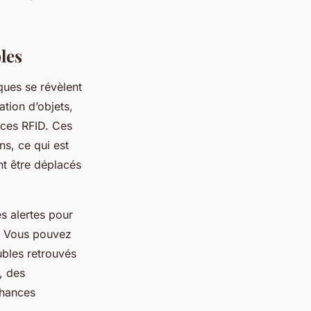
les
ques se révèlent
ation d’objets,
puces RFID. Ces
ns, ce qui est
nt être déplacés
s alertes pour
e. Vous pouvez
bles retrouvés
, des
chances