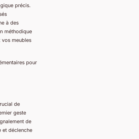
ogique précis.
sés
he à des
ion méthodique
t vos meubles
émentaires pour
rucial de
emier geste
signalement de
e et déclenche